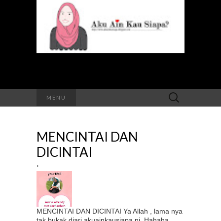
Search
MENU
for:
MENCINTAI DAN
DICINTAI
›
MENCINTAI DAN DICINTAI Ya Allah , lama nya
tak bukak diari akuainkausiapa ni. Hahaha.