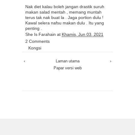
Nak diet kalau boleh jangan drastik suruh
makan salad mentah , memang muntah
terus tak nak buat la . Jaga portion dulu !
Kawal selera nafsu makan dulu . Itu yang
penting .
She Is Farahain
at
Khamis, Jun 03, 2021
2 Comments
Kongsi
‹
Laman utama
›
Papar versi web