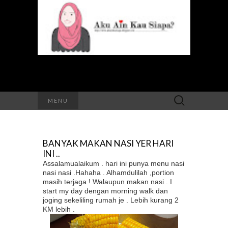
Search
MENU
for:
BANYAK MAKAN NASI YER HARI
INI ..
Assalamualaikum . hari ini punya menu nasi
nasi nasi .Hahaha . Alhamdulilah ,portion
masih terjaga ! Walaupun makan nasi . I
start my day dengan morning walk dan
joging sekeliling rumah je . Lebih kurang 2
KM lebih .