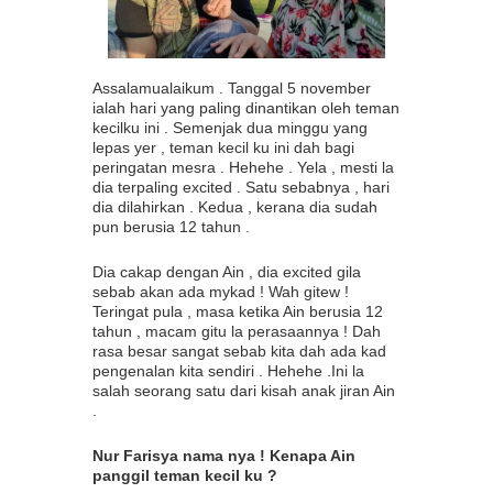
Assalamualaikum . Tanggal 5 november
ialah hari yang paling dinantikan oleh teman
kecilku ini . Semenjak dua minggu yang
lepas yer , teman kecil ku ini dah bagi
peringatan mesra . Hehehe . Yela , mesti la
dia terpaling excited . Satu sebabnya , hari
dia dilahirkan . Kedua , kerana dia sudah
pun berusia 12 tahun .
Dia cakap dengan Ain , dia excited gila
sebab akan ada mykad ! Wah gitew !
Teringat pula , masa ketika Ain berusia 12
tahun , macam gitu la perasaannya ! Dah
rasa besar sangat sebab kita dah ada kad
pengenalan kita sendiri . Hehehe .Ini la
salah seorang satu dari kisah anak jiran Ain
.
Nur Farisya nama nya ! Kenapa Ain
panggil teman kecil ku ?