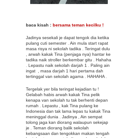
baca kisah :
bersama teman kecilku !
Jadinya sesekali je dapat tengok dia ketika
pulang cuti semester . Ain mula start rapat
masa risya ni sekolah tadika . Teringat dulu
, arwah kakak Tina (penjaga nya) hantar ke
tadika naik stroller berkembar gitu . Hahaha
. Lepastu naik sekolah darjah 1 . Paling ain
ingat , masa darjah 1 hari pertama dah
tertinggal van sekolah agama . HAHAHA .
Tergelak yer bila teringat kejadian tu !
Gelabah habis arwah kakak Tina pelik
kenapa van sekolah tu tak berhenti depan
rumah . Lepastu , kak Tina pulang ke
Indonesia dan tak lama lepas tu kakak Tina
meninggal dunia . Jadinya , Ain sempat
tolong jaga kan diorang walaupun sekejap
je . Teman diorang balik sekolah
kebangsaan dan tengokkan makan tengah