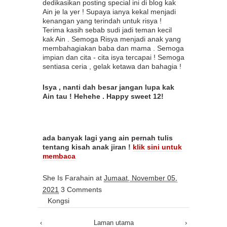
dedikasikan posting special ini di blog kak
Ain je la yer ! Supaya ianya kekal menjadi
kenangan yang terindah untuk risya !
Terima kasih sebab sudi jadi teman kecil
kak Ain . Semoga Risya menjadi anak yang
membahagiakan baba dan mama . Semoga
impian dan cita - cita isya tercapai ! Semoga
sentiasa ceria , gelak ketawa dan bahagia !
Isya , nanti dah besar jangan lupa kak
Ain tau ! Hehehe . Happy sweet 12!
ada banyak lagi yang ain pernah tulis
tentang kisah anak jiran !
klik sini untuk
membaca
She Is Farahain
at
Jumaat, November 05,
2021
3 Comments
Kongsi
‹
Laman utama
›