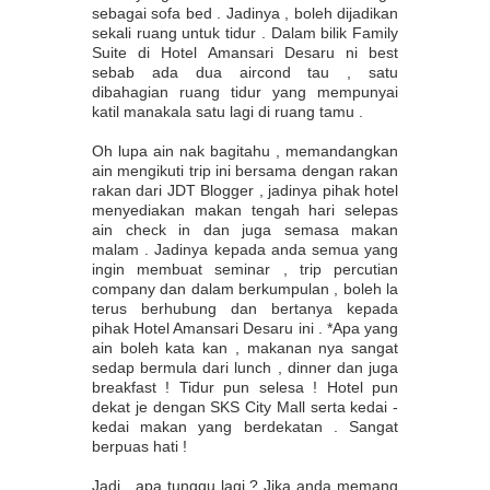
sebagai sofa bed . Jadinya , boleh dijadikan
sekali ruang untuk tidur . Dalam bilik Family
Suite di Hotel Amansari Desaru ni best
sebab ada dua aircond tau , satu
dibahagian ruang tidur yang mempunyai
katil manakala satu lagi di ruang tamu .
Oh lupa ain nak bagitahu , memandangkan
ain mengikuti trip ini bersama dengan rakan
rakan dari JDT Blogger , jadinya pihak hotel
menyediakan makan tengah hari selepas
ain check in dan juga semasa makan
malam . Jadinya kepada anda semua yang
ingin membuat seminar , trip percutian
company dan dalam berkumpulan , boleh la
terus berhubung dan bertanya kepada
pihak Hotel Amansari Desaru ini . *Apa yang
ain boleh kata kan , makanan nya sangat
sedap bermula dari lunch , dinner dan juga
breakfast ! Tidur pun selesa ! Hotel pun
dekat je dengan SKS City Mall serta kedai -
kedai makan yang berdekatan . Sangat
berpuas hati !
Jadi , apa tunggu lagi ? Jika anda memang