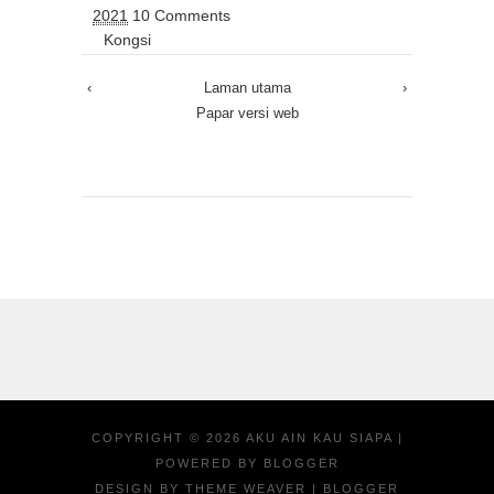
2021
10 Comments
Kongsi
‹
Laman utama
›
Papar versi web
COPYRIGHT ©
2026
AKU AIN KAU SIAPA
|
POWERED BY
BLOGGER
DESIGN BY
THEME WEAVER
| BLOGGER