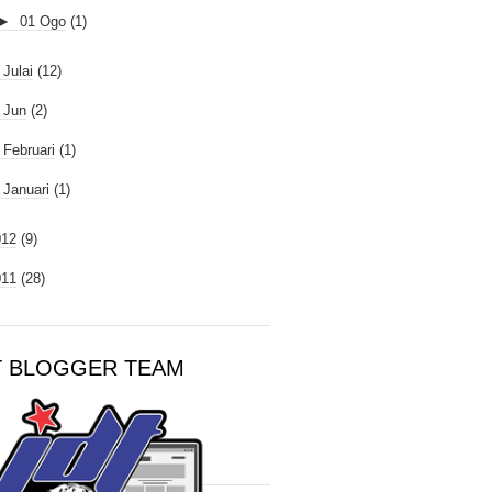
►
01 Ogo
(1)
►
Julai
(12)
►
Jun
(2)
►
Februari
(1)
►
Januari
(1)
012
(9)
011
(28)
T BLOGGER TEAM