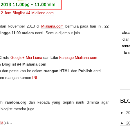
2 Jam Bloglist #4 Mialiana.com
r dan November 2013 di
Mialiana.com
bermula pada hari ini,
22
akua
hingga 11.00 malam
nanti. Semua dijemput join.
diar
tent
la 
ircle
Google+ Mia Liana
dan
Like
Fanpage Mialiana.com
Bloglist #4 Mialiana.com
n dan paste kan ke dalam
ruangan HTML
dan
Publish
entri.
lam ruangan komen
INI
BL
leh random.org
dan kepada yang terpilih nanti diminta agar
bloglist mereka juga.
►
2
na
ya...
►
2