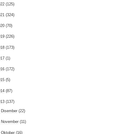
022
(125)
021
(324)
020
(70)
019
(226)
018
(173)
017
(1)
016
(172)
015
(5)
014
(87)
013
(137)
►
Disember
(22)
►
November
(11)
►
Oktober
(16)