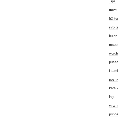
Tips
travel
52 Ha
info t
bulan
resep
wordl
puas
islam
posit
kata 
lagu
viral t
princ