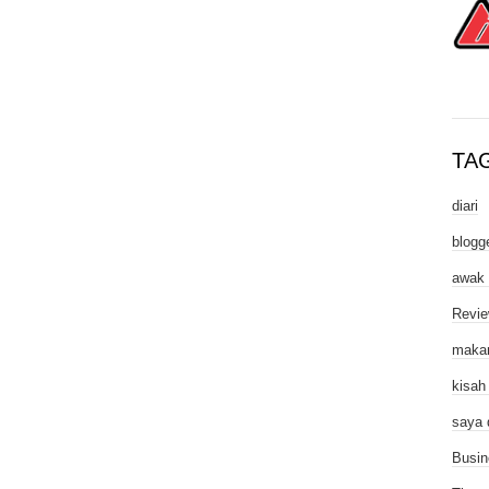
TA
diari
blogg
awak
Revi
maka
kisah
saya 
Busin