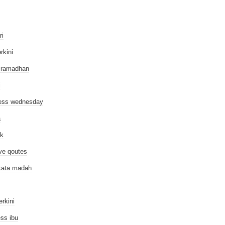
ri
erkini
 ramadhan
i
ess wednesday
a
ik
ive qoutes
kata madah
erkini
ess ibu