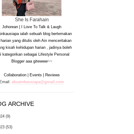
She Is Farahain
Johorean | I Love To Talk & Laugh
inkausiapa ialah sebuah blog bertemakan
i harian yang ditulis oleh Ain menceritakan
ang kisah kehidupan harian , jadinya boleh
di kategorikan sebagai Lifestyle Personal
Blogger aaa gitewww~~
Collaboration | Events | Reviews
Email:
akuainkausiapa@gmail.com
OG ARCHIVE
024
(9)
023
(53)