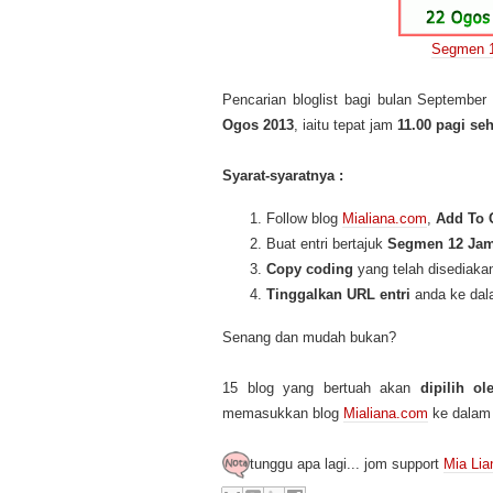
Segmen 1
Pencarian bloglist bagi bulan Septembe
Ogos 2013
, iaitu tepat jam
11.00 pagi se
Syarat-syaratnya :
Follow blog
Mialiana.com
,
Add To C
Buat entri bertajuk
Segmen 12 Jam 
Copy coding
yang telah disediaka
Tinggalkan URL entri
anda ke da
Senang dan mudah bukan?
15 blog yang bertuah akan
dipilih o
memasukkan blog
Mialiana.com
ke dalam 
tunggu apa lagi... jom support
Mia Lia