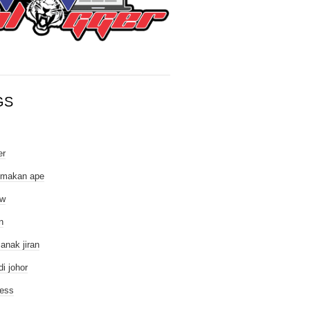
GS
er
 makan ape
ew
n
 anak jiran
di johor
ess