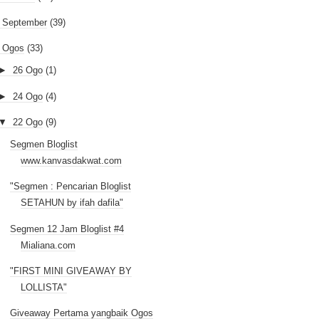
►
September
(39)
Ogos
(33)
►
26 Ogo
(1)
►
24 Ogo
(4)
▼
22 Ogo
(9)
Segmen Bloglist
www.kanvasdakwat.com
"Segmen : Pencarian Bloglist
SETAHUN by ifah dafila"
Segmen 12 Jam Bloglist #4
Mialiana.com
"FIRST MINI GIVEAWAY BY
LOLLISTA"
Giveaway Pertama yangbaik Ogos