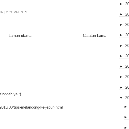
►
2
IN
|
2 COMMENTS
►
2
►
2
►
2
Laman utama
Catatan Lama
►
2
►
2
►
2
►
2
►
2
inggah ye :)
▼
2
/2013/08/tips-melancong-ke-jepun.html