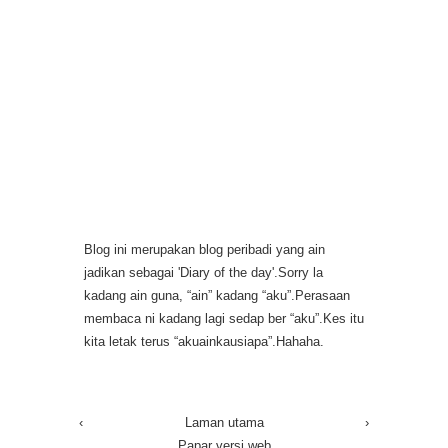
Blog ini merupakan blog peribadi yang ain
jadikan sebagai 'Diary of the day'.Sorry la
kadang ain guna, “ain” kadang “aku”.Perasaan
membaca ni kadang lagi sedap ber “aku”.Kes itu
kita letak terus “akuainkausiapa”.Hahaha.
‹
Laman utama
›
Papar versi web