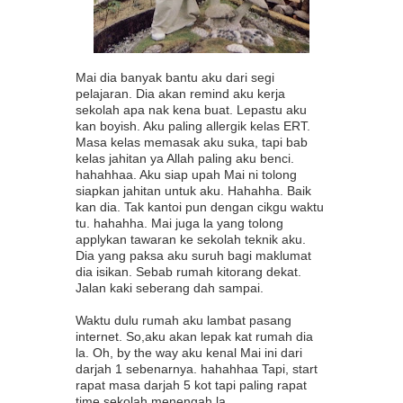
Mai dia banyak bantu aku dari segi
pelajaran. Dia akan remind aku kerja
sekolah apa nak kena buat. Lepastu aku
kan boyish. Aku paling allergik kelas ERT.
Masa kelas memasak aku suka, tapi bab
kelas jahitan ya Allah paling aku benci.
hahahhaa. Aku siap upah Mai ni tolong
siapkan jahitan untuk aku. Hahahha. Baik
kan dia. Tak kantoi pun dengan cikgu waktu
tu. hahahha. Mai juga la yang tolong
applykan tawaran ke sekolah teknik aku.
Dia yang paksa aku suruh bagi maklumat
dia isikan. Sebab rumah kitorang dekat.
Jalan kaki seberang dah sampai.
Waktu dulu rumah aku lambat pasang
internet. So,aku akan lepak kat rumah dia
la. Oh, by the way aku kenal Mai ini dari
darjah 1 sebenarnya. hahahhaa Tapi, start
rapat masa darjah 5 kot tapi paling rapat
time sekolah menengah la.