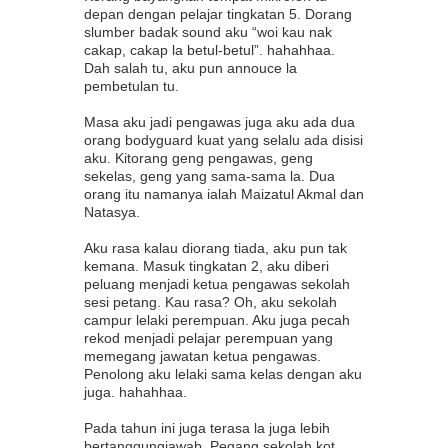
depan dengan pelajar tingkatan 5. Dorang
slumber badak sound aku “woi kau nak
cakap, cakap la betul-betul”. hahahhaa.
Dah salah tu, aku pun annouce la
pembetulan tu.
Masa aku jadi pengawas juga aku ada dua
orang bodyguard kuat yang selalu ada disisi
aku. Kitorang geng pengawas, geng
sekelas, geng yang sama-sama la. Dua
orang itu namanya ialah Maizatul Akmal dan
Natasya.
Aku rasa kalau diorang tiada, aku pun tak
kemana. Masuk tingkatan 2, aku diberi
peluang menjadi ketua pengawas sekolah
sesi petang. Kau rasa? Oh, aku sekolah
campur lelaki perempuan. Aku juga pecah
rekod menjadi pelajar perempuan yang
memegang jawatan ketua pengawas.
Penolong aku lelaki sama kelas dengan aku
juga. hahahhaa.
Pada tahun ini juga terasa la juga lebih
bertanggungjawab. Pegang sekolah kot.