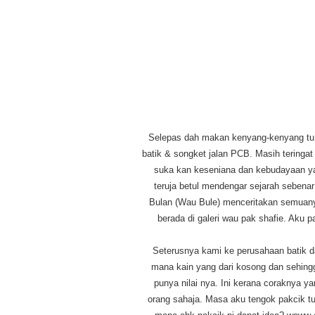
Selepas dah makan kenyang-kenyang tu k
batik & songket jalan PCB. Masih teringat
suka kan keseniana dan kebudayaan yang 
teruja betul mendengar sejarah sebena
Bulan (Wau Bule) menceritakan semuanya
berada di galeri wau pak shafie. Aku p
Seterusnya kami ke perusahaan batik d
mana kain yang dari kosong dan sehingga
punya nilai nya. Ini kerana coraknya y
orang sahaja. Masa aku tengok pakcik tu 