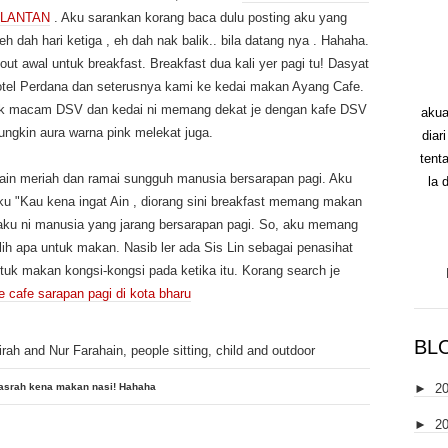
ELANTAN
. Aku sarankan korang baca dulu posting aku yang
h dah hari ketiga , eh dah nak balik.. bila datang nya . Hahaha.
 out awal untuk breakfast. Breakfast dua kali yer pagi tu! Dasyat
otel Perdana dan seterusnya kami ke kedai makan Ayang Cafe.
bijik macam DSV dan kedai ni memang dekat je dengan kafe DSV
akua
ungkin aura warna pink melekat juga.
diar
tent
main meriah dan ramai sungguh manusia bersarapan pagi. Aku
la 
aku "Kau kena ingat Ain , diorang sini breakfast memang makan
aku ni manusia yang jarang bersarapan pagi. So, aku memang
ilih apa untuk makan. Nasib ler ada Sis Lin sebagai penasihat
uk makan kongsi-kongsi pada ketika itu. Korang search je
 cafe sarapan pagi di kota bharu
BL
►
2
asrah kena makan nasi! Hahaha
►
2