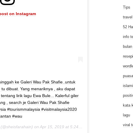
Tips
 post on Instagram
travel
52 Ha
info t
bulan
resep
wordl
puas
singgah ke Galeri Wau Pak Shafie..untuk
islam
u dibuat. Yang menariknya , aku dapat
tentang lirik lagu Ewa Bule... Kalerful giler
posit
ng , search je Galeri Wau Pak Shafie
kata 
ysia #tourismmalaysia #visitmalaysia2020
lagu
lantan #wau
viral t
(@sheisfarahain) on
Apr 15, 2019 at 5:24am PDT