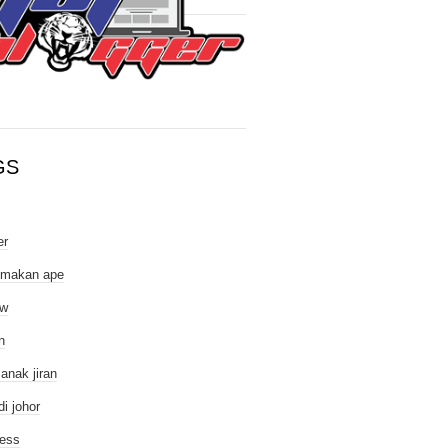
GS
er
 makan ape
ew
n
 anak jiran
di johor
ess