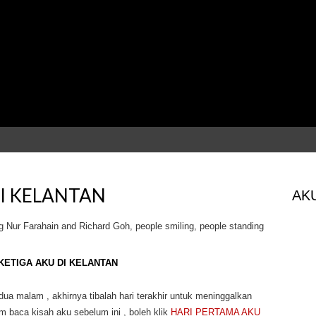
DI KELANTAN
AKU
KETIGA AKU DI KELANTAN
ua malam , akhirnya tibalah hari terakhir untuk meninggalkan
m baca kisah aku sebelum ini , boleh klik
HARI PERTAMA AKU