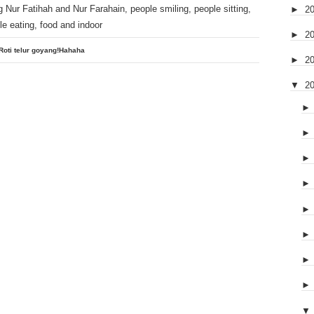
►
2
►
2
Roti telur goyang!Hahaha
►
2
▼
2
▼