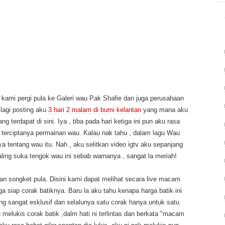
ami pergi pula ke Galeri wau Pak Shafie dan juga perusahaan
 lagi posting aku
3 hari 2 malam di bumi kelantan
yang mana aku
terdapat di sini. Iya , tiba pada hari ketiga ini pun aku rasa
r terciptanya permainan wau. Kalau nak tahu , dalam lagu Wau
 tentang wau itu. Nah , aku selitkan video igtv aku sepanjang
aling suka tengok wau ini sebab warnanya , sangat la meriah!
an songket pula. Disini kami dapat melihat secara live macam
 siap corak batiknya. Baru la aku tahu kenapa harga batik ini
ang sangat esklusif dan selalunya satu corak hanya untuk satu
melukis corak batik ,dalm hati ni terlintas dan berkata "macam