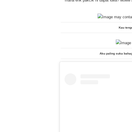
mana ehk pakcik ni dapat idea? woww ak
Kau teng
Aku paling suka baha