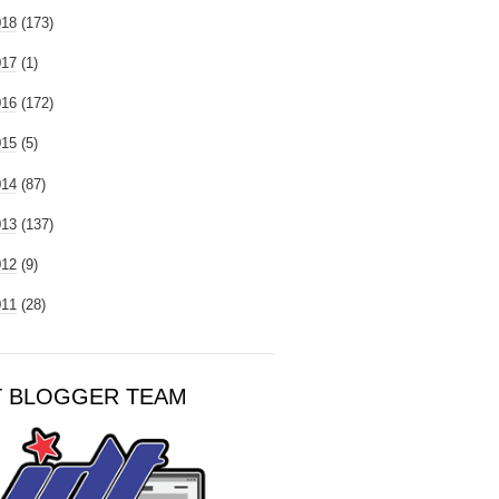
018
(173)
017
(1)
016
(172)
015
(5)
014
(87)
013
(137)
012
(9)
011
(28)
T BLOGGER TEAM