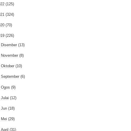
022
(125)
021
(324)
020
(70)
019
(226)
►
Disember
(13)
►
November
(8)
►
Oktober
(10)
►
September
(6)
►
Ogos
(9)
►
Julai
(12)
►
Jun
(18)
►
Mei
(29)
April
(31)