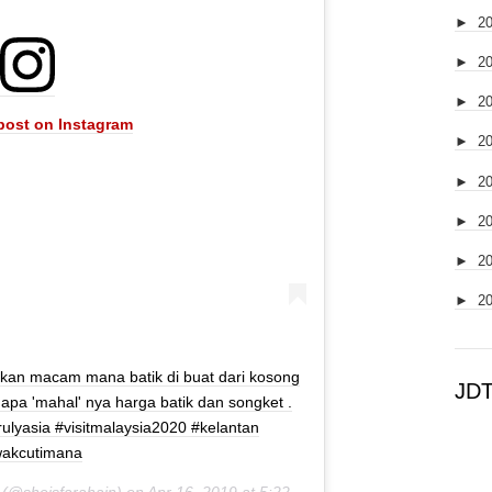
►
2
►
2
►
2
 post on Instagram
►
2
►
2
►
2
►
2
►
2
kan macam mana batik di buat dari kosong
JD
napa 'mahal' nya harga batik dan songket .
ulyasia #visitmalaysia2020 #kelantan
akcutimana
(@sheisfarahain) on
Apr 16, 2019 at 5:22am PDT