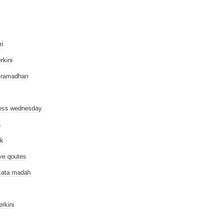
ri
erkini
 ramadhan
i
ess wednesday
a
ik
ive qoutes
kata madah
erkini