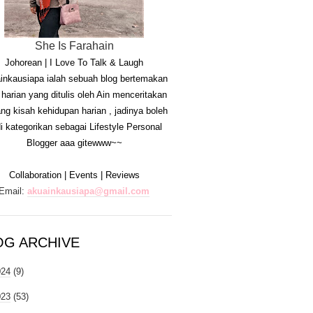
She Is Farahain
Johorean | I Love To Talk & Laugh
inkausiapa ialah sebuah blog bertemakan
i harian yang ditulis oleh Ain menceritakan
ang kisah kehidupan harian , jadinya boleh
di kategorikan sebagai Lifestyle Personal
Blogger aaa gitewww~~
Collaboration | Events | Reviews
Email:
akuainkausiapa@gmail.com
OG ARCHIVE
024
(9)
023
(53)