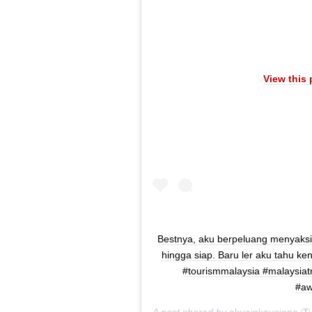
View this
Bestnya, aku berpeluang menyaksi
hingga siap. Baru ler aku tahu ke
#tourismmalaysia #malaysiatr
#aw
A post shared by
akuainkausiapa 🦋