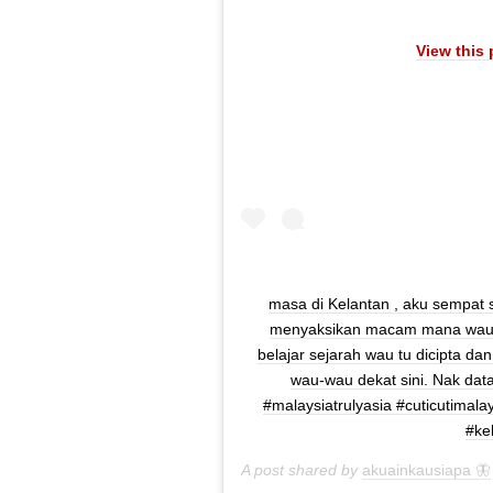
View this
masa di Kelantan , aku sempat 
menyaksikan macam mana wau t
belajar sejarah wau tu dicipta dan 
wau-wau dekat sini. Nak data
#malaysiatrulyasia #cuticutimala
#ke
A post shared by
akuainkausiapa 🦋