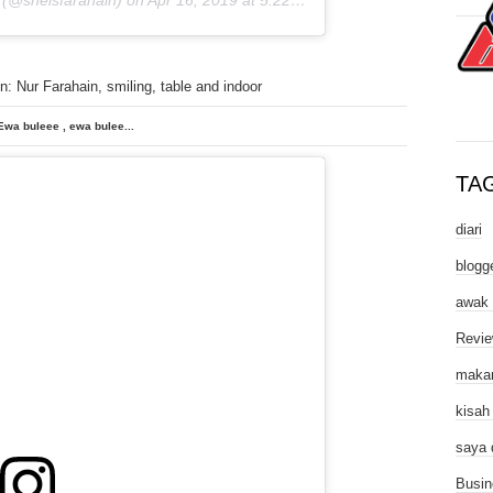
Ewa buleee , ewa bulee...
TA
diari
blogg
awak
Revi
maka
kisah
saya 
Busin