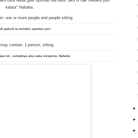
u rasa hebat giler spontan dia lukis..aku ni nak melukis pun
kelaut" Hahaha.
ok pakcik tu melukis spontan yer!
gian ini , sebabnya aku suka mewarna. Hahaha