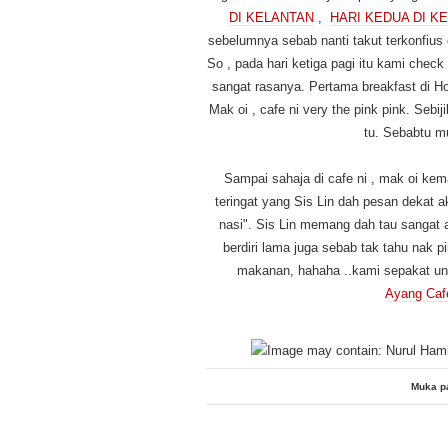
DI KELANTAN
,
HARI KEDUA DI K
sebelumnya sebab nanti takut terkonfius e
So , pada hari ketiga pagi itu kami check
sangat rasanya. Pertama breakfast di H
Mak oi , cafe ni very the pink pink. Se
tu. Sebabtu m
Sampai sahaja di cafe ni , mak oi ke
teringat yang Sis Lin dah pesan dekat 
nasi". Sis Lin memang dah tau sangat 
berdiri lama juga sebab tak tahu nak p
makanan, hahaha ..kami sepakat unt
Ayang Cafe
Muka p